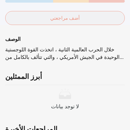
أضف مراجعتي
الوصف
خلال الحرب العالمية الثانية ، اتخذت القوة اللوجستية
الوحيدة في الجيش الأمريكي ، والتي تتألف بالكامل من
النساء الأميركيات من أصول إفريقية ، مهمة مستحيلة
على ما يبدو: تنظيف ثلاث سنوات من الرسائل من الجنود
أبرز الممثلين
الأمريكيين الذين لم يتم أولهم في ستة أشهر فقط.هذا
ليس مجرد سباق مع الزمن ، ولكن أيضًا اختبارًا شديدًا
للصبر والمثابرة والإيمان.كل حرف هو أعمق مصدر قلق
في قلوب جنود الخطوط الأمامية ؛ وهم يقدمون الأفكار
لا توجد بيانات
ويأمل واحد تلو الآخر مع الصمت والمثابرة.
المراجعات الأخيرة