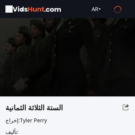
AR
English
Español
Français
Deutsch
Русский
العربية
日本語
Italiano
الستة الثلاثة الثمانية
हिन्दी
Tyler Perry
إخراج:
Türkçe
تأليف:
ไทย