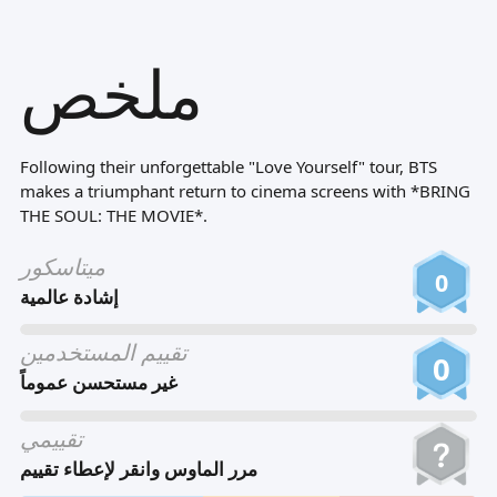
Tiếng Việt
ملخص
Bahasa Melayu
Bahasa Indonesia
Português
Following their unforgettable "Love Yourself" tour, BTS
ਪੰਜਾਬੀ
makes a triumphant return to cinema screens with *BRING
THE SOUL: THE MOVIE*.
தமிழ்
ميتاسكور
తెలుగు
0
إشادة عالمية
اردو
تقييم المستخدمين
বাংলা
0
غير مستحسن عموماً
تقييمي
مرر الماوس وانقر لإعطاء تقييم