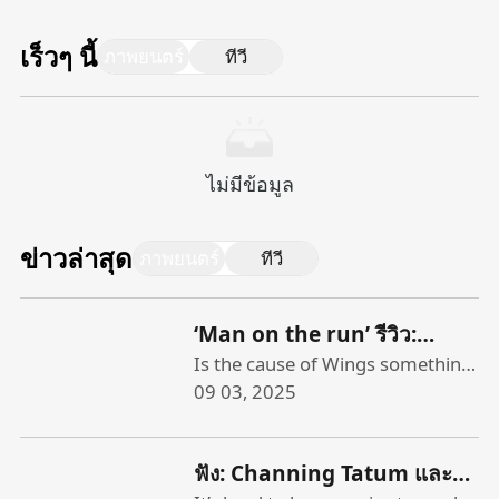
เร็วๆ นี้
ภาพยนตร์
ทีวี
ไม่มีข้อมูล
ข่าวล่าสุด
ภาพยนตร์
ทีวี
‘Man on the run’ รีวิว:
เอกสารเกี่ยวกับ Wings ปีของ
Is the cause of Wings something
that really needs to be …
09 03, 2025
Paul McCartney ปีแคตตา
evangelized? Apparently so.
ล็อกที่น่าดึงดูดใจในยุค 1970 ที่
When “Man on the Run,” a
มีผลของดาว แต่ไม่ได้ให้เรา
ฟัง: Channing Tatum และ
documentary about Paul
เข้ามาอย่างแท้จริง