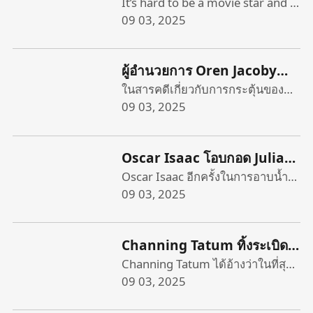
Derek Cianfrance ยก
It’s hard to be a movie star and a
McCartney’s 1970s Wings
dad at the same time — just ask
09 03, 2025
period, had its world premiere at
'Roofman' อย่างไร;การลดลง
Channing Tatum. On the latest
the Telluride Film Festival over
ของ Lido Fest ด้วย Elsa
episode of “Daily Variety”
the weekend, you could hear
Keslassy ของวาไรตี้
ผู้อำนวยการ Oren Jacoby
podcast, Daniel D’Addario,
patrons talking about what a
เกี่ยวกับ DoLuride Doc
ในสารคดีเกี่ยวกับการกระตุ้นของ
Variety chief correspondent,
revelation it was that he
Oren Jacoby นี่ไม่ใช่การฝึกซ้อม ซึ่ง
09 03, 2025
details his reporting for Variety’s
generated so much good music
Telluride ตัวใหญ่ของเขา 'นี่
เป็นรูปแบบพันธมิตรที่ทรงพลัง - สาม
Sept. 2 cover story featuring
in the wake of the Beatles’
ไม่ใช่การฝึกซ้อม': 'มันเป็น
นักอนุรักษ์สิ่งแวดล้อมระดับรากหญ้า
Tatum and director Derek
breakup, as if he hadn’t
ความล้มเหลวของอุตสาหกรรม
Oscar Isaac โอบกอด Julian
ที่หลงใหลในกองกำลังกับลูกหลาน
Cianfrance discussing how they
remained one of the biggest
ทั้งหมดที่จะบอกความจริง'
Schnabel เป็น 'ในมือของ
Oscar Isaac อีกครั้งในการอาบน้ำ
ของ John D. Rockefeller เพื่อเผชิญ
brought a stranger-than-fiction
artists in the world throughout
อีกครั้งรอบปฐมทัศน์ของ Julian
09 03, 2025
หน้ากับน้ำมันและก๊าซที่น่าเกรงขาม
true crime story to life in
the subsequent decade. So
Dante' คะแนนเวนิส 8 นาที
Schnabel href =
ที่สุดในสหรัฐอเมริกา Justin J.
Paramount Pictures’ “Roofman.”
maybe there’s some desire for
"https://variety.com/t/in-the-
Pearson รวมการเคลื่อนไหวหลาย
Tatum and Cianfrance came
further vindication that has
Channing Tatum ทิ้งระเบิด
hand-of-dante/" id = "auto-tag_in-
เชื้อชาติในเมมฟิสรัฐเทนเนสซีใน
together as collaborators at a
driven McCartney to write a
‘Thor’ ออดิชั่นโดยการย้ายไป
Channing Tatum ได้อ้างว่าในที่สุด
the-hand-of-dante" data-tag =
จุดยืนที่ดุเดือดกับท่อส่งน้ำมันดิบที่
time when both of them were
book about those years (coming
แต่นานก่อนที่จะก้าวเข้าสู่บทบาทที่
09 03, 2025
"in-the-hand-of-dante"> ในมือของ
ทำลายล้างRoishetta Ozane แม่ที่
regrouping in their careers.
out in the fall) as well as
รอบ ๆ มากเกินไปจากนั้นเขา
เป็นสัญลักษณ์นั้นครั้งหนึ่ง Tatum
Dante "ในคืนวันพุธที่ผ่านมาสิ่งนี้
ยืดหยุ่นหกคนจากหลุยเซียน่าเป็น
Tatum is extremely open in
executive produce this Morgan
ใช้เวลาห้าปีในการพยายาม