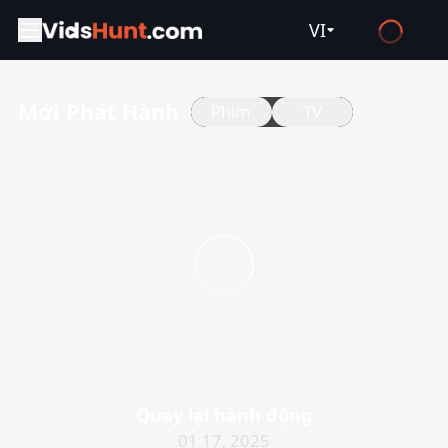
VI
English
Mới Phát Hành
Phim
TV
Español
Français
Deutsch
Русский
العربية
日本語
Italiano
हिन्दी
Türkçe
Quay lại hành động
ไทย
01 17, 2025