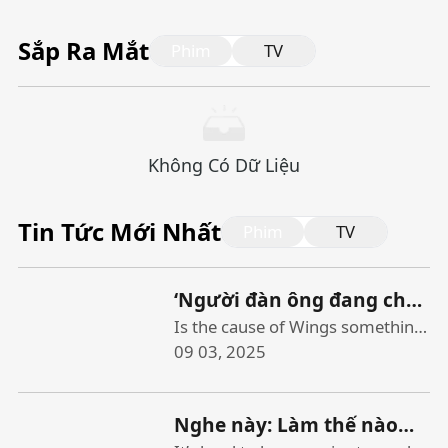
Sắp Ra Mắt
Phim
TV
Không Có Dữ Liệu
Tin Tức Mới Nhất
Phim
TV
‘Người đàn ông đang chạy
Đánh giá: Một tài liệu về
Is the cause of Wings something
that really needs to be …
09 03, 2025
Paul McCartney, những
evangelized? Apparently so.
năm vui vẻ danh mục
When “Man on the Run,” a
ngôi sao của ngôi sao
Nghe này: Làm thế nào
documentary about Paul
những năm 1970 có kết