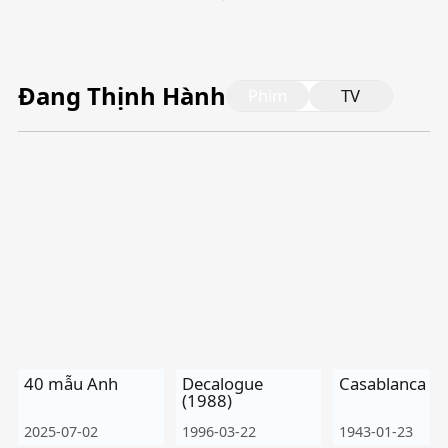
Tiếng Việt
Bahasa Melayu
Đang Thịnh Hành
Phim
TV
Bahasa Indonesia
Português
ਪੰਜਾਬੀ
தமிழ்
తెలుగు
اردو
বাংলা
40 mẫu Anh
Decalogue
Casablanca
(1988)
2025-07-02
1996-03-22
1943-01-23