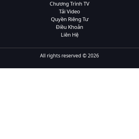
Chương Trình TV
Tiếng Việt
Tải Video
Quyền Riêng Tư
Bahasa Melayu
Điều Khoản
Bahasa Indonesia
Liên Hệ
Português
ਪੰਜਾਬੀ
All rights reserved ©
2026
தமிழ்
తెలుగు
اردو
বাংলা