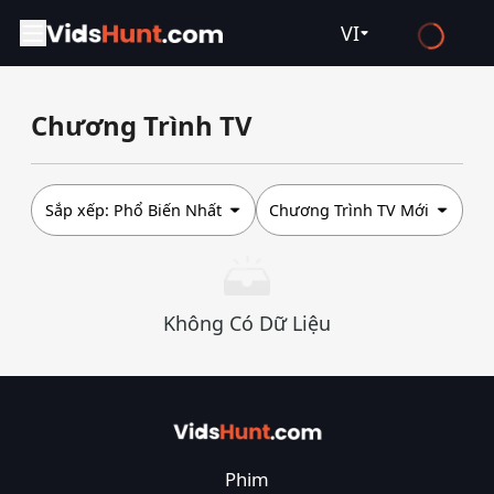
VI
English
Chương Trình TV
Español
Français
Deutsch
Sắp xếp:
Phổ Biến Nhất
Chương Trình TV Mới
Русский
العربية
Không Có Dữ Liệu
日本語
Italiano
हिन्दी
Türkçe
Phim
ไทย