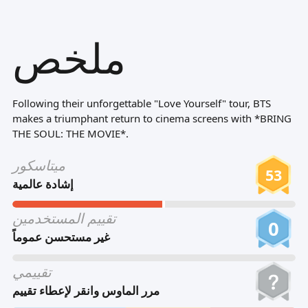
Tiếng Việt
ملخص
Bahasa Melayu
Bahasa Indonesia
Português
Following their unforgettable "Love Yourself" tour, BTS
ਪੰਜਾਬੀ
makes a triumphant return to cinema screens with *BRING
THE SOUL: THE MOVIE*.
தமிழ்
ميتاسكور
తెలుగు
53
إشادة عالمية
اردو
تقييم المستخدمين
বাংলা
0
غير مستحسن عموماً
تقييمي
مرر الماوس وانقر لإعطاء تقييم