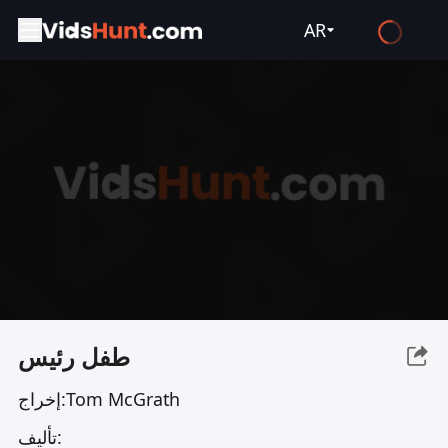
AR
English
Español
Français
Deutsch
Русский
العربية
日本語
Italiano
طفل رئيس
हिन्दी
Tom McGrath
إخراج:
Türkçe
تأليف:
ไทย