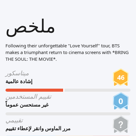
Tiếng Việt
ملخص
Bahasa Melayu
Bahasa Indonesia
Português
Following their unforgettable "Love Yourself" tour, BTS
ਪੰਜਾਬੀ
makes a triumphant return to cinema screens with *BRING
THE SOUL: THE MOVIE*.
தமிழ்
ميتاسكور
తెలుగు
46
إشادة عالمية
اردو
تقييم المستخدمين
বাংলা
0
غير مستحسن عموماً
تقييمي
مرر الماوس وانقر لإعطاء تقييم