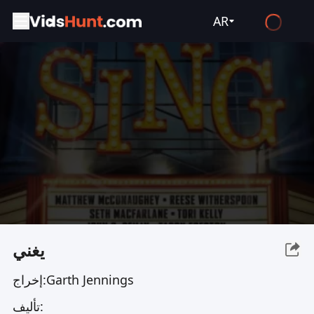
AR
English
Español
Français
Deutsch
Русский
العربية
日本語
Italiano
يغني
हिन्दी
Garth Jennings
إخراج:
Türkçe
تأليف:
ไทย