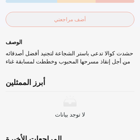
أضف مراجعتي
الوصف
حشدت كوالا تدعى باستر الشجاعة لتجنيد أفضل أصدقائه
من أجل إنقاذ مسرحها المحبوب وخططت لمسابقة غناء
فريدة من نوعها معًا.ليس عليهم فقط مواجهة العديد من
التحديات ، ولكنهم يوقظون أيضًا حب المدينة للفن في
أبرز الممثلين
الضحك والدموع.
لا توجد بيانات
المراجعات الأخيرة