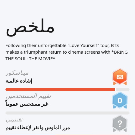
Tiếng Việt
ملخص
Bahasa Melayu
Bahasa Indonesia
Português
Following their unforgettable "Love Yourself" tour, BTS
ਪੰਜਾਬੀ
makes a triumphant return to cinema screens with *BRING
THE SOUL: THE MOVIE*.
தமிழ்
ميتاسكور
తెలుగు
88
إشادة عالمية
اردو
تقييم المستخدمين
বাংলা
0
غير مستحسن عموماً
تقييمي
مرر الماوس وانقر لإعطاء تقييم