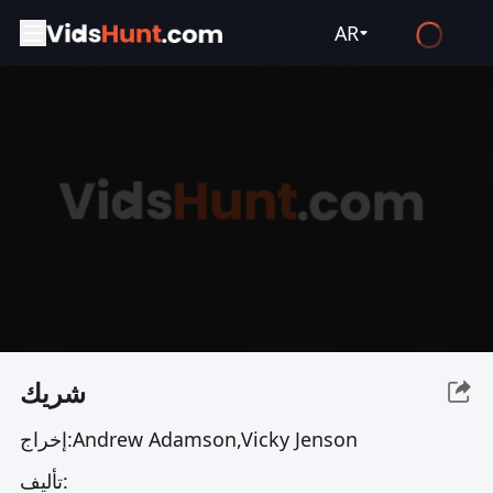
AR
English
Español
Français
Deutsch
Русский
العربية
日本語
Italiano
شريك
हिन्दी
Andrew Adamson,Vicky Jenson
إخراج:
Türkçe
تأليف:
ไทย