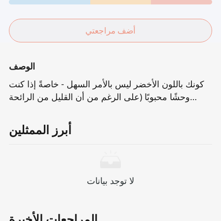
أضف مراجعتي
الوصف
كونك باللون الأخضر ليس بالأمر السهل - خاصةً إذا كنت
وحشًا محبوبًا (على الرغم من أن القليل من الرائحة
الكريهة) يدعى Shrek.من أجل إنقاذ أميرة جميلة من
مخالب التنين الذي يتنفس النار ، يشرع شريك في
أبرز الممثلين
مغامرة صعبة.خلال هذه الرحلة ، قام بتشكيل شريك
بشكل غير متوقع مع حمار محطم وذكي ، يواجه مصيرًا
غير معروف معًا.
لا توجد بيانات
المراجعات الأخيرة