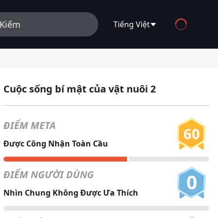
Tiếng Việt
English
Español
Cuộc sống bí mật của vật nuôi 2
Français
Deutsch
ĐIỂM META
60
Русский
Được Công Nhận Toàn Cầu
العربية
ĐIỂM NGƯỜI DÙNG
0
日本語
Nhìn Chung Không Được Ưa Thích
Italiano