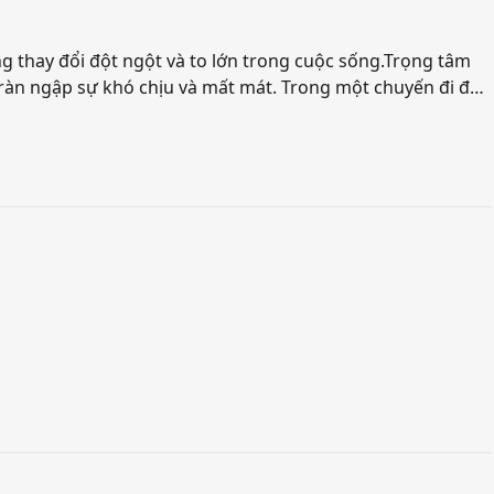
اردو
g thay đổi đột ngột và to lớn trong cuộc sống.Trọng tâm
বাংলা
hịu và mất mát. Trong một chuyến đi đến
lần này đến lần khác: một con bò có tính khí xấu và không
sụp đổ Max. May mắn thay, khi anh cần
gười cố vấn tâm lý" nghiêm túc này đã quyết định giúp đỡ,
h trong trật tự mới của cuộc sống.