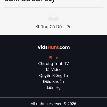
nhưng âm mưu, đi kèm với bạn gái bí ẩn, lạnh
lùng và quyến rũ của anh ta Valentina.Đối mặt
với cuộc khủng hoảng đột ngột này, gia đình
Gru đã phải bắt tay vào con đường trốn thoát,
Không Có Dữ Liệu
dựa sát vào sự hỗn loạn và phiêu lưu, và đối
mặt với một số phận không xác định cùng nhau.
Đây không chỉ là một cuộc chiến theo đuổi
chống lại các nhân vật phản diện, mà còn là một
câu chuyện về một gia đình bảo vệ lẫn nhau, lớn
Phim
lên và thu thập tình yêu trong gió và mưa.
Chương Trình TV
Tải Video
Quyền Riêng Tư
Điều Khoản
Liên Hệ
All rights reserved ©
2026