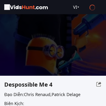
VI
English
Español
Français
Deutsch
Русский
العربية
日本語
Italiano
Despossible Me 4
हिन्दी
Đạo Diễn:
Chris Renaud,Patrick Delage
Türkçe
Biên Kịch:
ไทย