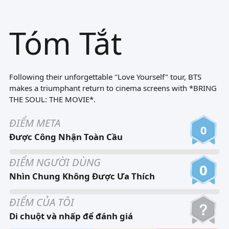
Tiếng Việt
Tóm Tắt
Bahasa Melayu
Bahasa Indonesia
Português
Following their unforgettable "Love Yourself" tour, BTS
ਪੰਜਾਬੀ
makes a triumphant return to cinema screens with *BRING
THE SOUL: THE MOVIE*.
தமிழ்
ĐIỂM META
తెలుగు
0
Được Công Nhận Toàn Cầu
اردو
ĐIỂM NGƯỜI DÙNG
বাংলা
0
Nhìn Chung Không Được Ưa Thích
ĐIỂM CỦA TÔI
Di chuột và nhấp để đánh giá