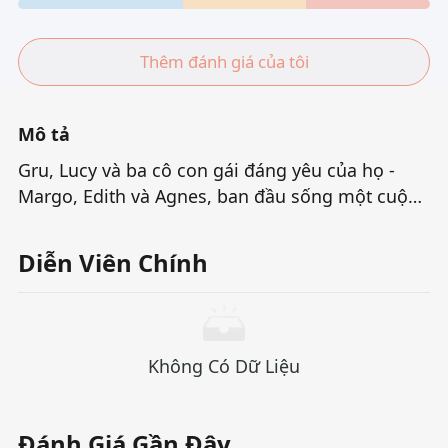
Thêm đánh giá của tôi
Mô tả
Gru, Lucy và ba cô con gái đáng yêu của họ -
Margo, Edith và Agnes, ban đầu sống một cuộc
sống hàng ngày đầy tiếng cười và sự ấm áp.Tuy
nhiên, sự bình tĩnh này đã bị phá vỡ bởi một
Diễn Viên Chính
thành viên mới bất ngờ: Gru Jr., em trai của anh
ấy, đã ra mắt xuất sắc. Anh ta dường như coi "tra
tấn anh trai mình" là nhiệm vụ cuộc sống của
anh ta và thách thức sự kiên nhẫn của Gru theo
Không Có Dữ Liệu
nhiều cách tinh nghịch. Đồng thời, quá khứ của
Gru cũng lặng lẽ đến với anh.Con trai của đối
thủ cũ của anh ta, The Maxim Lemar quyến rũ
Đánh Giá Gần Đây