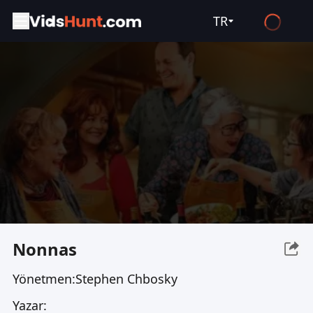
TR
English
Español
Français
Deutsch
Русский
العربية
日本語
Italiano
Nonnas
हिन्दी
Yönetmen:
Stephen Chbosky
Türkçe
Yazar:
ไทย