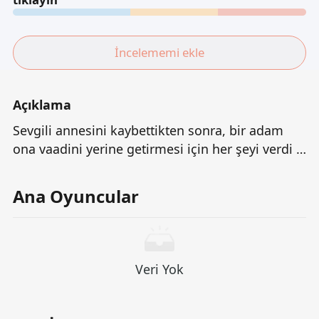
İncelememi ekle
Açıklama
Sevgili annesini kaybettikten sonra, bir adam
ona vaadini yerine getirmesi için her şeyi verdi -
bir İtalyan restoranı açmak ve gerçek "nonnas" ı
(büyükanneleri) şef olarak hizmet etmeye davet
Ana Oyuncular
etmek, işçiliklerini ve sevgilerini annelerinin
sıcaklığına ve hafızasına devam ettirmek için
davet etmeye davet etti.
Veri Yok