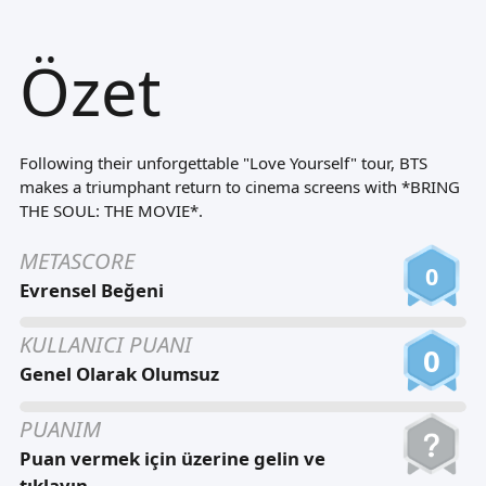
Tiếng Việt
Özet
Bahasa Melayu
Bahasa Indonesia
Português
Following their unforgettable "Love Yourself" tour, BTS
ਪੰਜਾਬੀ
makes a triumphant return to cinema screens with *BRING
THE SOUL: THE MOVIE*.
தமிழ்
METASCORE
తెలుగు
0
Evrensel Beğeni
اردو
KULLANICI PUANI
বাংলা
0
Genel Olarak Olumsuz
PUANIM
Puan vermek için üzerine gelin ve
tıklayın