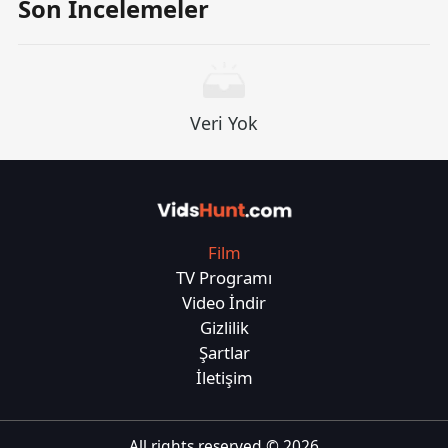
Son İncelemeler
Veri Yok
Film
TV Programı
Video İndir
Gizlilik
Şartlar
İletişim
All rights reserved ©
2026