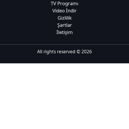
TV Programı
Tiếng Việt
Video İndir
Gizlilik
Bahasa Melayu
Şartlar
Bahasa Indonesia
İletişim
Português
ਪੰਜਾਬੀ
All rights reserved ©
2026
தமிழ்
తెలుగు
اردو
বাংলা