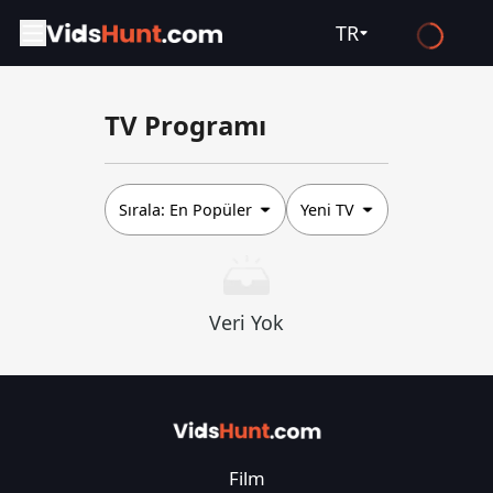
TR
English
TV Programı
Español
Français
Deutsch
Sırala:
En Popüler
Yeni TV
Русский
العربية
Veri Yok
日本語
Italiano
हिन्दी
Türkçe
Film
ไทย