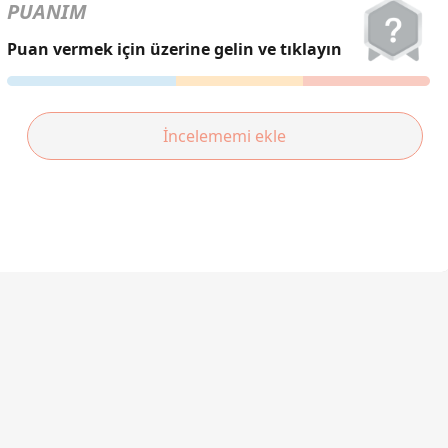
हिन्दी
PUANIM
Türkçe
Puan vermek için üzerine gelin ve tıklayın
ไทย
Tiếng Việt
İncelememi ekle
Bahasa Melayu
Bahasa
Indonesia
Português
ਪੰਜਾਬੀ
தமிழ்
తెలుగు