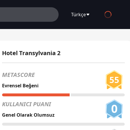
Türkçe
English
Español
Hotel Transylvania 2
Français
Deutsch
METASCORE
55
Русский
Evrensel Beğeni
العربية
KULLANICI PUANI
0
日本語
Genel Olarak Olumsuz
Italiano