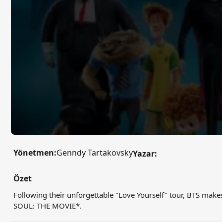
Yönetmen:
Genndy Tartakovsky
Yazar:
Özet
Following their unforgettable "Love Yourself" tour, BTS mak
SOUL: THE MOVIE*.