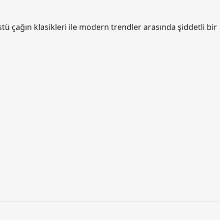
اردو
stü çağın klasikleri ile modern trendler arasında şiddetli bir
বাংলা