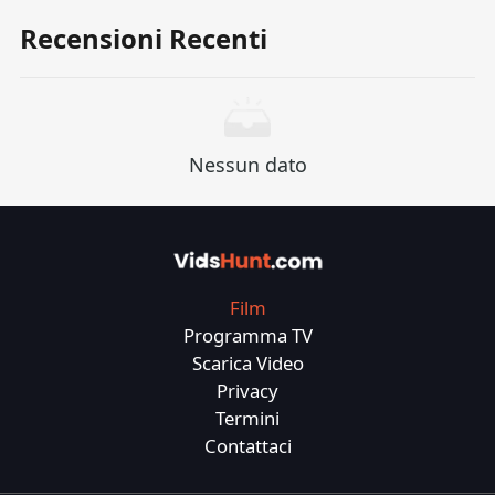
sconosciute solo per la frase "Devo
Recensioni Recenti
trovarti".Questo non è solo un viaggio di
salvezza, ma anche il testimone più profondo
della Fratellanza.
Nessun dato
Film
Programma TV
Scarica Video
Privacy
Termini
Contattaci