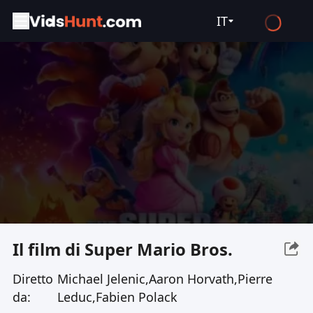
IT
English
Español
Français
Deutsch
Русский
العربية
日本語
Italiano
Il film di Super Mario Bros.
हिन्दी
Diretto
Michael Jelenic,Aaron Horvath,Pierre
Türkçe
da:
Leduc,Fabien Polack
ไทย