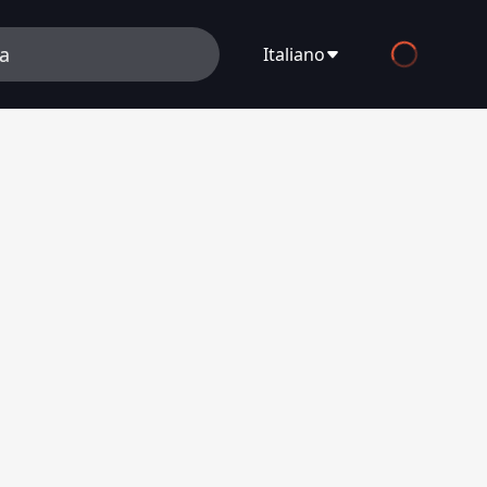
Italiano
English
Español
Français
Deutsch
Русский
العربية
日本語
Italiano