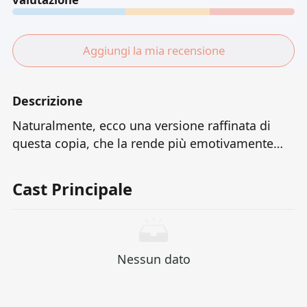
Aggiungi la mia recensione
Descrizione
Naturalmente, ecco una versione raffinata di
questa copia, che la rende più emotivamente
delicata, più attraente e risonante: --- In un
combattimento MMA, ha accidentalmente preso
Cast Principale
la vita dell'avversario.Molti anni dopo, ha avuto
l'opportunità di compensare questa pesante
colpa - intraprendendo il viaggio per trovare il
figlio perduto della vedova dell'altra parte, non
Nessun dato
solo per la redenzione, ma anche per riprendere
la natura umana strappata dal destino. --- Se hai
esigenze di stile o tono specifiche (come lo stile