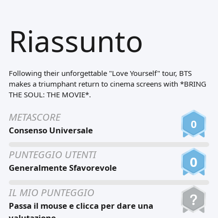
Tiếng Việt
Riassunto
Bahasa Melayu
Bahasa Indonesia
Português
Following their unforgettable "Love Yourself" tour, BTS
ਪੰਜਾਬੀ
makes a triumphant return to cinema screens with *BRING
THE SOUL: THE MOVIE*.
தமிழ்
METASCORE
తెలుగు
0
Consenso Universale
اردو
PUNTEGGIO UTENTI
বাংলা
0
Generalmente Sfavorevole
IL MIO PUNTEGGIO
Passa il mouse e clicca per dare una
valutazione