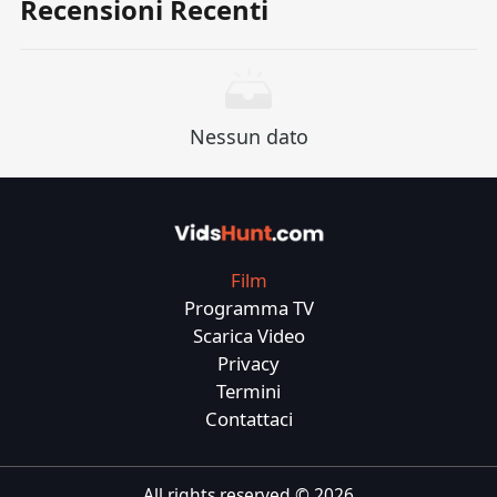
Recensioni Recenti
dei poster del film, l'apertura di romanzi, la
copia pubblicitaria, ecc.), Posso anche regolarlo
ulteriormente secondo necessità.
Nessun dato
Film
Programma TV
Scarica Video
Privacy
Termini
Contattaci
All rights reserved ©
2026