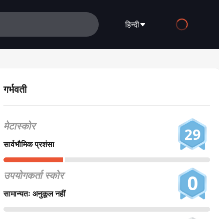
हिन्दी
English
Español
गर्भवती
Français
Deutsch
मेटास्कोर
29
Русский
सार्वभौमिक प्रशंसा
العربية
उपयोगकर्ता स्कोर
0
日本語
सामान्यतः अनुकूल नहीं
Italiano