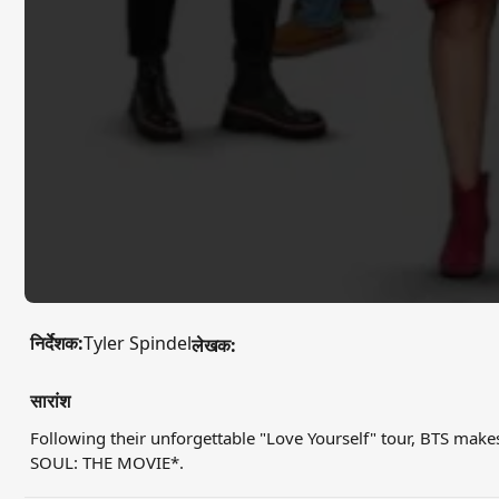
निर्देशक:
Tyler Spindel
लेखक:
सारांश
Following their unforgettable "Love Yourself" tour, BTS mak
SOUL: THE MOVIE*.