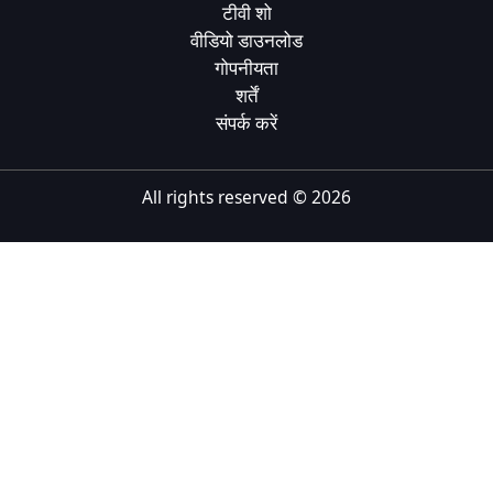
टीवी शो
Tiếng Việt
वीडियो डाउनलोड
गोपनीयता
Bahasa Melayu
शर्तें
Bahasa Indonesia
संपर्क करें
Português
ਪੰਜਾਬੀ
All rights reserved ©
2026
தமிழ்
తెలుగు
اردو
বাংলা