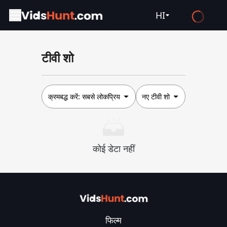
HI
English
टीवी शो
Español
Français
Deutsch
क्रमबद्ध करें:
सबसे लोकप्रिय
नए टीवी शो
Русский
العربية
कोई डेटा नहीं
日本語
Italiano
हिन्दी
Türkçe
फिल्म
ไทย