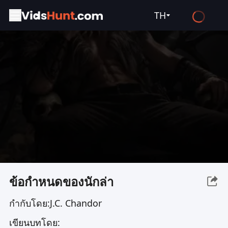
TH
English
Español
Français
Deutsch
Русский
العربية
日本語
Italiano
ข้อกำหนดของนักล่า
हिन्दी
กำกับโดย:
J.C. Chandor
Türkçe
เขียนบทโดย:
ไทย