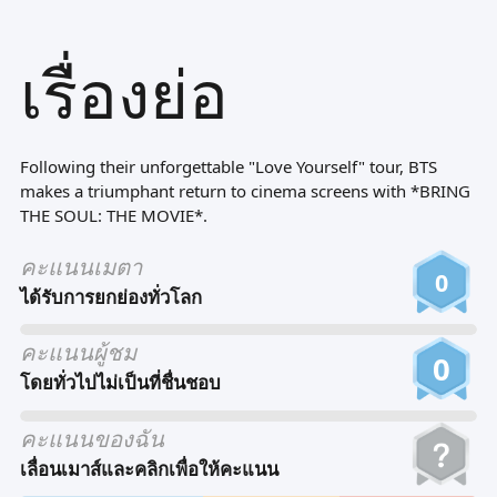
Tiếng Việt
เรื่องย่อ
Bahasa Melayu
Bahasa Indonesia
Português
Following their unforgettable "Love Yourself" tour, BTS
ਪੰਜਾਬੀ
makes a triumphant return to cinema screens with *BRING
THE SOUL: THE MOVIE*.
தமிழ்
คะแนนเมตา
తెలుగు
0
ได้รับการยกย่องทั่วโลก
اردو
คะแนนผู้ชม
বাংলা
0
โดยทั่วไปไม่เป็นที่ชื่นชอบ
คะแนนของฉัน
เลื่อนเมาส์และคลิกเพื่อให้คะแนน