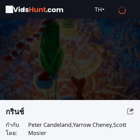
TH
English
Español
Français
Deutsch
Русский
العربية
日本語
Italiano
กรินช์
हिन्दी
กำกับ
Peter Candeland,Yarrow Cheney,Scott
Türkçe
โดย:
Mosier
ไทย