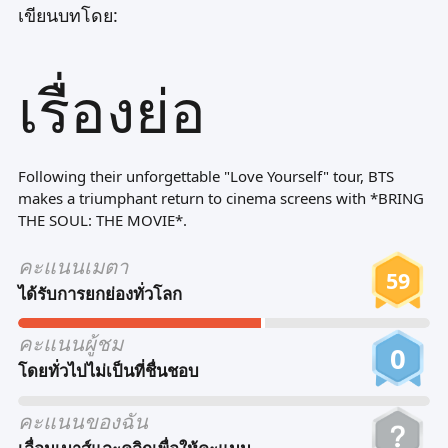
เขียนบทโดย:
Tiếng Việt
Bahasa Melayu
เรื่องย่อ
Bahasa Indonesia
Português
ਪੰਜਾਬੀ
Following their unforgettable "Love Yourself" tour, BTS
makes a triumphant return to cinema screens with *BRING
தமிழ்
THE SOUL: THE MOVIE*.
తెలుగు
คะแนนเมตา
59
اردو
ได้รับการยกย่องทั่วโลก
বাংলা
คะแนนผู้ชม
0
โดยทั่วไปไม่เป็นที่ชื่นชอบ
คะแนนของฉัน