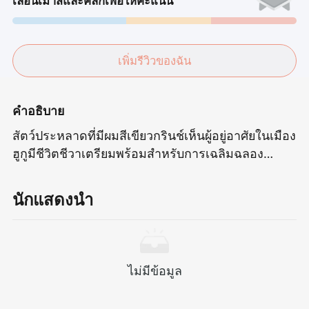
เลื่อนเมาส์และคลิกเพื่อให้คะแนน
เพิ่มรีวิวของฉัน
คำอธิบาย
สัตว์ประหลาดที่มีผมสีเขียวกรินช์เห็นผู้อยู่อาศัยในเมือง
ฮูกูมีชีวิตชีวาเตรียมพร้อมสำหรับการเฉลิมฉลอง
คริสต์มาสประจำปี แต่แผนการที่มีไหวพริบเกิดขึ้นใน
ใจของเขา - เขาต้องการทำลายเทศกาลนี้อย่าง
นักแสดงนำ
สมบูรณ์เบื้องหลังเสียงหัวเราะและแสงที่อบอุ่นกรินช์ดู
อย่างเย็นชาต้มเล่นตลกที่รบกวนบรรยากาศเทศกาล
หัวใจของเขาถูกแทงโดยความเข้าใจผิดและความ
เหงาด้วยอารมณ์เหยียดหยามเล็กน้อยและสาบานว่าจะ
ไม่มีข้อมูล
ใช้กลอุบายเพื่อทำลายความสุขนี้ที่เขาไม่เข้าใจการ
ประกวดความรักและการเปลี่ยนแปลงอย่างเงียบ ๆ