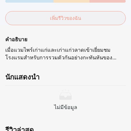
เพิ่มรีวิวของฉัน
คำอธิบาย
เมื่อแวมไพร์เก่าแก่และเก่าแก่วลาดเข้าเยี่ยมชม
โรงแรมสำหรับการรวมตัวกันอย่างกะทันหันของ
ครอบครัวนี้โรงแรม Transylvania ถูกกำหนดให้นำไป
สู่การปะทะกันอย่างดุเดือดระหว่างคลาสสิกของยุค
นักแสดงนำ
เหนือธรรมชาติและแนวโน้มที่ทันสมัย
ไม่มีข้อมูล
รีวิวล่าสุด