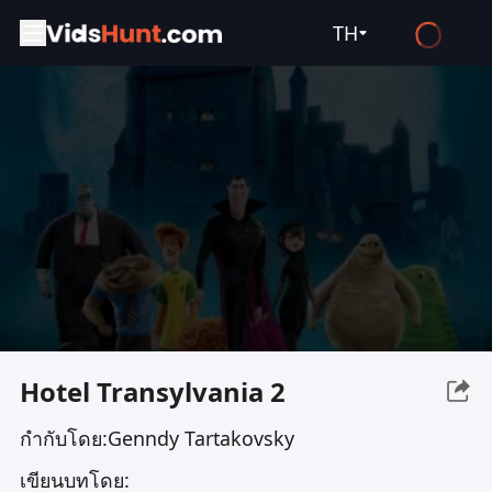
TH
English
Español
Français
Deutsch
Русский
العربية
日本語
Italiano
Hotel Transylvania 2
हिन्दी
กำกับโดย:
Genndy Tartakovsky
Türkçe
เขียนบทโดย:
ไทย