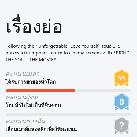
Tiếng Việt
เรื่องย่อ
Bahasa Melayu
Bahasa Indonesia
Português
Following their unforgettable "Love Yourself" tour, BTS
ਪੰਜਾਬੀ
makes a triumphant return to cinema screens with *BRING
THE SOUL: THE MOVIE*.
தமிழ்
คะแนนเมตา
తెలుగు
55
ได้รับการยกย่องทั่วโลก
اردو
คะแนนผู้ชม
বাংলা
0
โดยทั่วไปไม่เป็นที่ชื่นชอบ
คะแนนของฉัน
เลื่อนเมาส์และคลิกเพื่อให้คะแนน