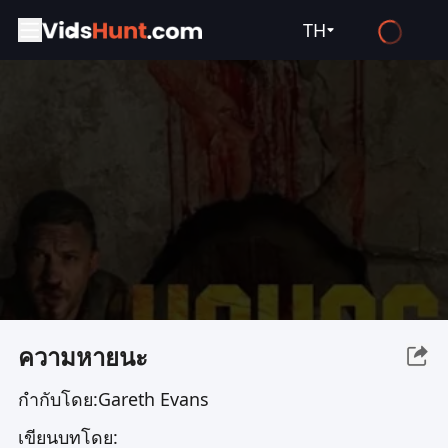
TH
English
Español
Français
Deutsch
Русский
العربية
日本語
Italiano
ความหายนะ
हिन्दी
กำกับโดย:
Gareth Evans
Türkçe
เขียนบทโดย:
ไทย