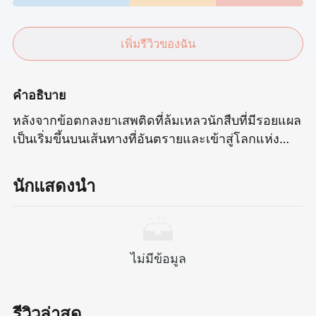
เพิ่มรีวิวของฉัน
คำอธิบาย
หลังจากข้อตกลงยาเสพติดที่ล้มเหลวนักสืบที่มีรอยแผล
เป็นเริ่มขึ้นบนเส้นทางที่อันตรายและเข้าสู่โลกแห่ง
ความบาปที่หลากหลาย ไม่เพียง แต่เขาจะต้องเผชิญ
หน้ากับกองกำลังแก๊งค์อย่างดุเดือดแต่เขายังรับผิด
นักแสดงนำ
ชอบในการช่วยนักการเมืองที่ถูกแยกจากกันมาหลายปี
ในขณะที่การสอบสวนลึกซึ้งขึ้นทีละขั้นตอนเขาค่อยๆ
ค้นพบเว็บแห่งการทุจริตและการสมรู้ร่วมคิดที่ห่อหุ้ม
ทั้งเมืองและความจริงก็แยกความเชื่อและมโนธรรม
ไม่มีข้อมูล
ของเขาออกไปทีละน้อย
รีวิวล่าสุด