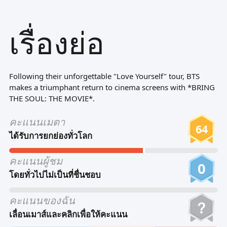
Tiếng Việt
เรื่องย่อ
Bahasa Melayu
Bahasa Indonesia
Português
Following their unforgettable "Love Yourself" tour, BTS
ਪੰਜਾਬੀ
makes a triumphant return to cinema screens with *BRING
THE SOUL: THE MOVIE*.
தமிழ்
คะแนนเมตา
తెలుగు
64
ได้รับการยกย่องทั่วโลก
اردو
คะแนนผู้ชม
বাংলা
0
โดยทั่วไปไม่เป็นที่ชื่นชอบ
คะแนนของฉัน
เลื่อนเมาส์และคลิกเพื่อให้คะแนน