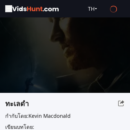
TH
English
Español
Français
Deutsch
Русский
العربية
日本語
Italiano
ทะเลดำ
हिन्दी
กำกับโดย:
Kevin Macdonald
Türkçe
เขียนบทโดย:
ไทย