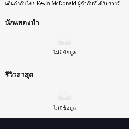
เต้นกำกับโดย Kevin McDonald ผู้กำกับที่ได้รับรางวัล
ออสการ์ซึ่งหมุนรอบกัปตันเรือดำน้ำที่ดื้อรั้นและดื้อรั้น
เขารวบรวมกลุ่มของกลุ่มที่มีบุคลิกที่แตกต่างกันและ
นักแสดงนำ
ภูมิหลังที่ซับซ้อนแล่นเรือไปยังส่วนลึกของทะเลดำเพื่อ
ติดตามสมบัติในตำนานที่จมอยู่ที่นี่อย่างไรก็ตามเมื่อ
ภารกิจก้าวหน้าไปความโลภและความสิ้นหวังก็เพิ่มขึ้น
อย่างเงียบ ๆ ในเรือดำน้ำที่แคบและถูกระงับ อันตรายที่
ไม่มีข้อมูล
ไม่รู้จักและความกลัวภายในค่อยๆฉีกขาดจากทีมที่
เปราะบางนี้ทำให้พวกเขาสงสัยและต่อสู้อย่างต่อเนื่อง
เพียงเพื่อความอยู่รอดในการผจญภัยของความไม่
รีวิวล่าสุด
แน่นอนของชีวิตและความตาย
ไม่มีข้อมูล