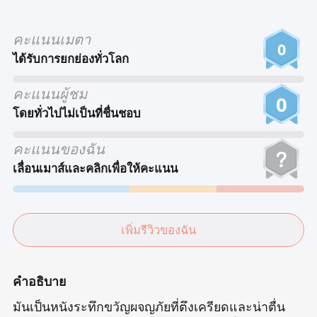
Tiếng Việt
คะแนนเมตา
Bahasa Melayu
0
ได้รับการยกย่องทั่วโลก
Bahasa Indonesia
คะแนนผู้ชม
Português
0
โดยทั่วไปไม่เป็นที่ชื่นชอบ
ਪੰਜਾਬੀ
தமிழ்
คะแนนของฉัน
เลื่อนเมาส์และคลิกเพื่อให้คะแนน
తెలుగు
اردو
বাংলা
เพิ่มรีวิวของฉัน
คำอธิบาย
มันเป็นหนังระทึกขวัญผจญภัยที่ตึงเครียดและน่าตื่น