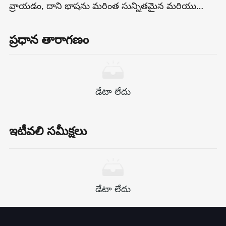
వ్రాయడం, దాని భాషను మరింత సున్నితమైన మరియు
భావోద్వేగంగా చేస్తుంది మరియు వర్గీకరణ మరియు భావోద్వేగ
ప్రతిధ్వనిని పెంచుతుంది: --- ** రాన్ వుడ్రూఫ్ యొక్క
ప్రధాన తారాగణం
అసాధారణమైన నిజమైన కథపై ఆధారపడింది, 1986 లో
హెచ్ఐవి/ఎయిడ్స్‌తో బాధపడుతున్నప్పుడు మరియు
జీవించడానికి కేవలం 30 రోజులు ఇచ్చినప్పుడు, హార్డ్-లివింగ్,
ఫ్రీ-ప్రియమైన ఎలక్ట్రానిక్, దీని ప్రపంచం తలక్రిందులుగా
డేటా లేదు
మారింది. తన అడవి మార్గాలు, నిర్లక్ష్య పాస్‌వర్డ్‌లు మరియు
లోతుగా పాతుకుపోయిన పక్షపాతాలకు ప్రసిద్ది చెందిన వ్యక్తి
మనుగడ కోసం మాత్రమే పోరాడుతున్నట్లు గుర్తించారు -కాని
ఇటీవలి సమీక్షలు
గౌరవం, సత్యం మరియు జీవితంపై కొత్త అవగాహన. ** ---
మీరు వేర్వేరు ఉపయోగాల ప్రకారం స్వరం మరియు శైలిని
మరింత సర్దుబాటు చేయాలనుకుంటే (సినిమా ప్రమోషన్లు,
పుస్తక పరిచయాలు, ప్రసంగాలు మొదలైనవి), నేను మీ కోసం
డేటా లేదు
వేర్వేరు సంస్కరణలను కూడా అనుకూలీకరించగలను.మీకు
అవసరమైతే, దయచేసి నాకు తెలియజేయండి.