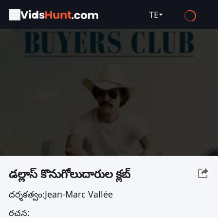
TE
English
Español
Français
Deutsch
Русский
العربية
日本語
Italiano
డల్లాస్ కొనుగోలుదారుల క్లబ్
हिन्दी
దర్శకత్వం:
Jean-Marc Vallée
Türkçe
రచన:
ไทย