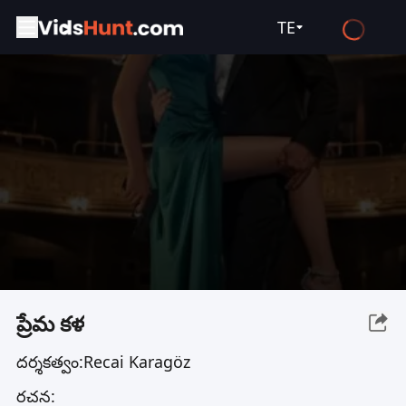
TE
English
Español
Français
Deutsch
Русский
العربية
日本語
Italiano
ప్రేమ కళ
हिन्दी
దర్శకత్వం:
Recai Karagöz
Türkçe
రచన:
ไทย