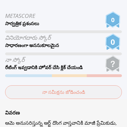
Tiếng Việt
METASCORE
Bahasa Melayu
0
సార్వత్రిక ప్రశంసలు
Bahasa Indonesia
వినియోగదారు స్కోర్
Português
0
సాధారణంగా అననుకూలమైన
ਪੰਜਾਬੀ
தமிழ்
నా స్కోర్
రేటింగ్ ఇవ్వడానికి హోవర్ చేసి క్లిక్ చేయండి
తెలుగు
اردو
বাংলা
నా సమీక్షను జోడించండి
వివరణ
ఆమె అనుసరిస్తున్న ఆర్ట్ దొంగ వాస్తవానికి మాజీ ప్రేమికుడు,