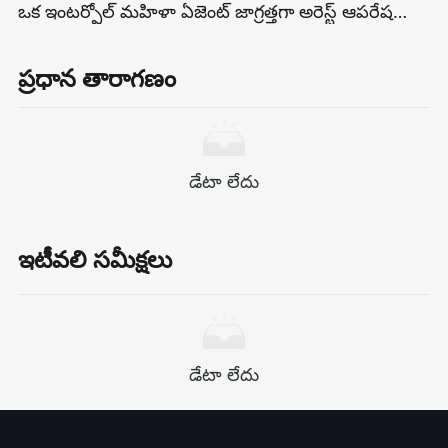
ఒక ఇంటర్పోల్ మహిళా ఏజెంట్ జాగ్రత్తగా అరెస్ట్ ఆపరేషన్ను
ప్లాన్ చేసి, అతని పాత ప్రేమ మరియు అతని విధుల మధ్య
న్యాయం చేస్తామని ప్రతిజ్ఞ చేశాడు.
ప్రధాన తారాగణం
డేటా లేదు
ఇటీవలి సమీక్షలు
డేటా లేదు