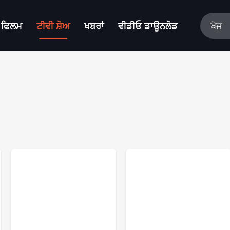
ਫਿਲਮ
ਟੀਵੀ ਸ਼ੋਅ
ਖਬਰਾਂ
ਵੀਡੀਓ ਡਾਊਨਲੋਡ