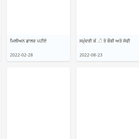
हिन्दी
Türkçe
ไทย
ਮਿਲੀਅਨ ਡਾਲਰ ਪਹੀਏ
Tiếng Việt
ਸਮੁੰਦਰੀ ਕੰ .ੇ ਤੇ ਬੌਬੀ ਅਤੇ ਸੋਫੀ
Bahasa Melayu
2022-02-28
2022-08-23
Bahasa
Indonesia
Português
ਪੰਜਾਬੀ
தமிழ்
తెలుగు