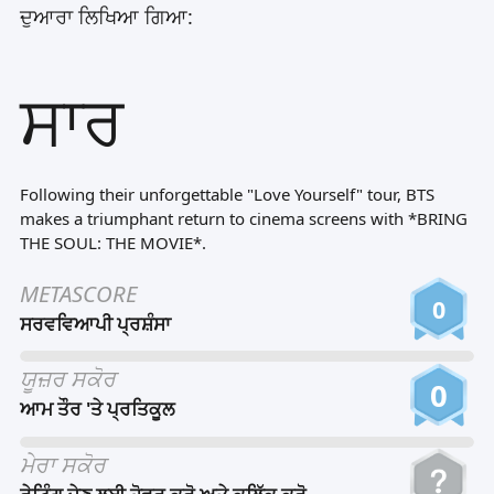
ਦੁਆਰਾ ਲਿਖਿਆ ਗਿਆ:
Tiếng Việt
Bahasa Melayu
ਸਾਰ
Bahasa Indonesia
Português
ਪੰਜਾਬੀ
Following their unforgettable "Love Yourself" tour, BTS
makes a triumphant return to cinema screens with *BRING
தமிழ்
THE SOUL: THE MOVIE*.
తెలుగు
METASCORE
0
اردو
ਸਰਵਵਿਆਪੀ ਪ੍ਰਸ਼ੰਸਾ
বাংলা
ਯੂਜ਼ਰ ਸਕੋਰ
0
ਆਮ ਤੌਰ 'ਤੇ ਪ੍ਰਤਿਕੂਲ
ਮੇਰਾ ਸਕੋਰ