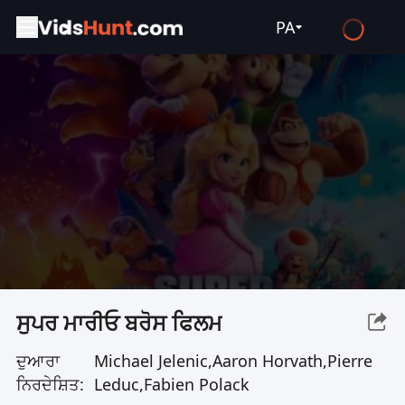
PA
English
Español
Français
Deutsch
Русский
العربية
日本語
Italiano
ਸੁਪਰ ਮਾਰੀਓ ਬਰੋਸ ਫਿਲਮ
हिन्दी
ਦੁਆਰਾ
Michael Jelenic,Aaron Horvath,Pierre
Türkçe
ਨਿਰਦੇਸ਼ਿਤ:
Leduc,Fabien Polack
ไทย