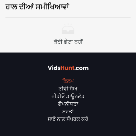
ਹਾਲ ਦੀਆਂ ਸਮੀਖਿਆਵਾਂ
ਕੋਈ ਡੇਟਾ ਨਹੀਂ
ਫਿਲਮ
ਟੀਵੀ ਸ਼ੋਅ
ਵੀਡੀਓ ਡਾਊਨਲੋਡ
ਗੋਪਨੀਯਤਾ
ਸ਼ਰਤਾਂ
ਸਾਡੇ ਨਾਲ ਸੰਪਰਕ ਕਰੋ