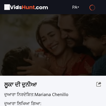
PA
English
Español
Français
Deutsch
Русский
العربية
日本語
Italiano
ਲੂਕਾ ਦੀ ਦੁਨੀਆ
हिन्दी
ਦੁਆਰਾ ਨਿਰਦੇਸ਼ਿਤ:
Mariana Chenillo
Türkçe
ਦੁਆਰਾ ਲਿਖਿਆ ਗਿਆ:
ไทย