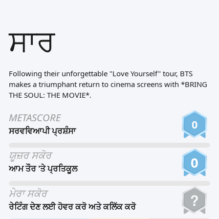
Tiếng Việt
ਸਾਰ
Bahasa Melayu
Bahasa Indonesia
Português
Following their unforgettable "Love Yourself" tour, BTS
ਪੰਜਾਬੀ
makes a triumphant return to cinema screens with *BRING
THE SOUL: THE MOVIE*.
தமிழ்
METASCORE
తెలుగు
0
ਸਰਵਵਿਆਪੀ ਪ੍ਰਸ਼ੰਸਾ
اردو
ਯੂਜ਼ਰ ਸਕੋਰ
বাংলা
0
ਆਮ ਤੌਰ 'ਤੇ ਪ੍ਰਤਿਕੂਲ
ਮੇਰਾ ਸਕੋਰ
ਰੇਟਿੰਗ ਦੇਣ ਲਈ ਹੋਵਰ ਕਰੋ ਅਤੇ ਕਲਿੱਕ ਕਰੋ