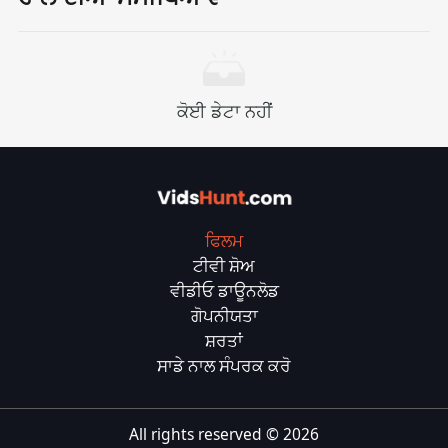
ਕੋਈ ਡੇਟਾ ਨਹੀਂ
ਫਿਲਮ
ਟੀਵੀ ਸ਼ੋਅ
ਵੀਡੀਓ ਡਾਊਨਲੋਡ
ਗੋਪਨੀਯਤਾ
ਸ਼ਰਤਾਂ
ਸਾਡੇ ਨਾਲ ਸੰਪਰਕ ਕਰੋ
All rights reserved ©
2026