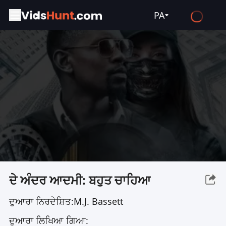
PA
English
Español
Français
Deutsch
Русский
العربية
日本語
Italiano
ਦੇ ਅੰਦਰ ਆਦਮੀ: ਬਹੁਤ ਚਾਹਿਆ
हिन्दी
ਦੁਆਰਾ ਨਿਰਦੇਸ਼ਿਤ:
M.J. Bassett
Türkçe
ਦੁਆਰਾ ਲਿਖਿਆ ਗਿਆ:
ไทย