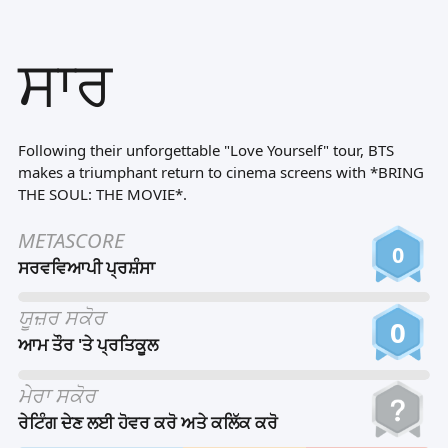
Tiếng Việt
ਸਾਰ
Bahasa Melayu
Bahasa Indonesia
Português
Following their unforgettable "Love Yourself" tour, BTS
ਪੰਜਾਬੀ
makes a triumphant return to cinema screens with *BRING
THE SOUL: THE MOVIE*.
தமிழ்
METASCORE
తెలుగు
0
ਸਰਵਵਿਆਪੀ ਪ੍ਰਸ਼ੰਸਾ
اردو
ਯੂਜ਼ਰ ਸਕੋਰ
বাংলা
0
ਆਮ ਤੌਰ 'ਤੇ ਪ੍ਰਤਿਕੂਲ
ਮੇਰਾ ਸਕੋਰ
ਰੇਟਿੰਗ ਦੇਣ ਲਈ ਹੋਵਰ ਕਰੋ ਅਤੇ ਕਲਿੱਕ ਕਰੋ