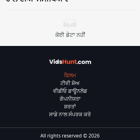
ਕੋਈ ਡੇਟਾ ਨਹੀਂ
ਫਿਲਮ
ਟੀਵੀ ਸ਼ੋਅ
ਵੀਡੀਓ ਡਾਊਨਲੋਡ
ਗੋਪਨੀਯਤਾ
ਸ਼ਰਤਾਂ
ਸਾਡੇ ਨਾਲ ਸੰਪਰਕ ਕਰੋ
All rights reserved ©
2026