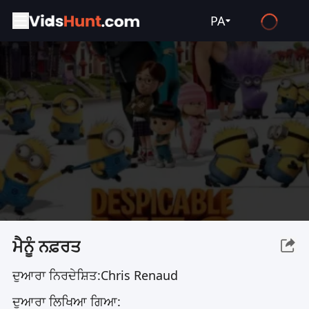
PA
English
Español
Français
Deutsch
Русский
العربية
日本語
Italiano
ਮੈਨੂੰ ਨਫ਼ਰਤ
हिन्दी
ਦੁਆਰਾ ਨਿਰਦੇਸ਼ਿਤ:
Chris Renaud
Türkçe
ਦੁਆਰਾ ਲਿਖਿਆ ਗਿਆ:
ไทย