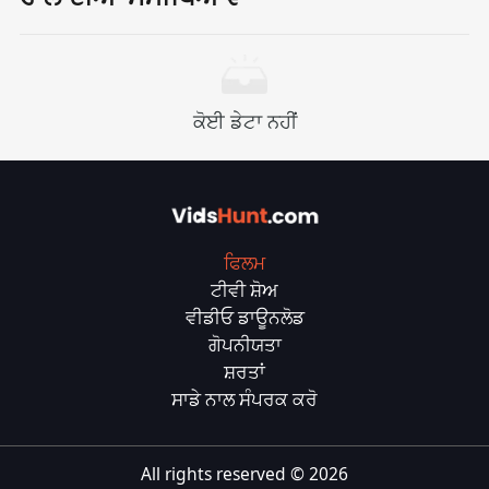
ਕੋਈ ਡੇਟਾ ਨਹੀਂ
ਫਿਲਮ
ਟੀਵੀ ਸ਼ੋਅ
ਵੀਡੀਓ ਡਾਊਨਲੋਡ
ਗੋਪਨੀਯਤਾ
ਸ਼ਰਤਾਂ
ਸਾਡੇ ਨਾਲ ਸੰਪਰਕ ਕਰੋ
All rights reserved ©
2026