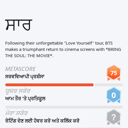
Tiếng Việt
ਸਾਰ
Bahasa Melayu
Bahasa Indonesia
Português
Following their unforgettable "Love Yourself" tour, BTS
ਪੰਜਾਬੀ
makes a triumphant return to cinema screens with *BRING
THE SOUL: THE MOVIE*.
தமிழ்
METASCORE
తెలుగు
75
ਸਰਵਵਿਆਪੀ ਪ੍ਰਸ਼ੰਸਾ
اردو
ਯੂਜ਼ਰ ਸਕੋਰ
বাংলা
0
ਆਮ ਤੌਰ 'ਤੇ ਪ੍ਰਤਿਕੂਲ
ਮੇਰਾ ਸਕੋਰ
ਰੇਟਿੰਗ ਦੇਣ ਲਈ ਹੋਵਰ ਕਰੋ ਅਤੇ ਕਲਿੱਕ ਕਰੋ