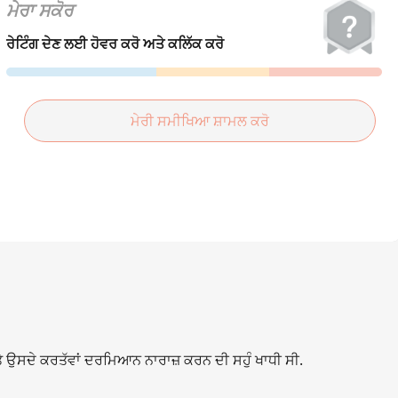
हिन्दी
ਮੇਰਾ ਸਕੋਰ
Türkçe
ਰੇਟਿੰਗ ਦੇਣ ਲਈ ਹੋਵਰ ਕਰੋ ਅਤੇ ਕਲਿੱਕ ਕਰੋ
ไทย
Tiếng Việt
ਮੇਰੀ ਸਮੀਖਿਆ ਸ਼ਾਮਲ ਕਰੋ
Bahasa Melayu
Bahasa
Indonesia
Português
ਪੰਜਾਬੀ
தமிழ்
 ਉਸਦੇ ਕਰਤੱਵਾਂ ਦਰਮਿਆਨ ਨਾਰਾਜ਼ ਕਰਨ ਦੀ ਸਹੁੰ ਖਾਧੀ ਸੀ.
తెలుగు