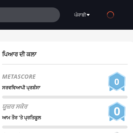
ਪੰਜਾਬੀ
English
Español
ਪਿਆਰ ਦੀ ਕਲਾ
Français
Deutsch
METASCORE
0
Русский
ਸਰਵਵਿਆਪੀ ਪ੍ਰਸ਼ੰਸਾ
العربية
ਯੂਜ਼ਰ ਸਕੋਰ
0
日本語
ਆਮ ਤੌਰ 'ਤੇ ਪ੍ਰਤਿਕੂਲ
Italiano