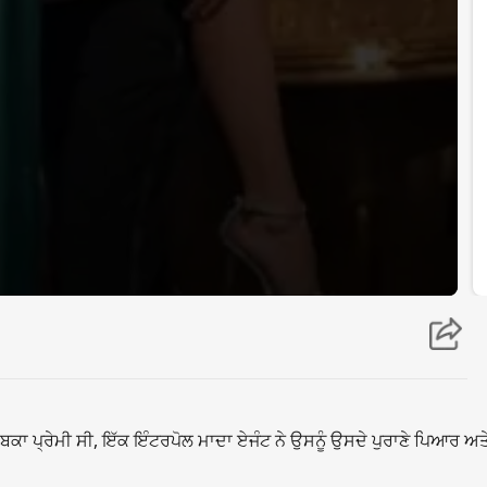
 ਪ੍ਰੇਮੀ ਸੀ, ਇੱਕ ਇੰਟਰਪੋਲ ਮਾਦਾ ਏਜੰਟ ਨੇ ਉਸਨੂੰ ਉਸਦੇ ਪੁਰਾਣੇ ਪਿਆਰ ਅਤੇ