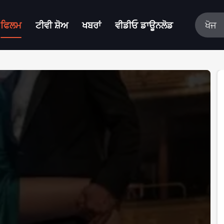
ਫਿਲਮ
ਟੀਵੀ ਸ਼ੋਅ
ਖਬਰਾਂ
ਵੀਡੀਓ ਡਾਊਨਲੋਡ