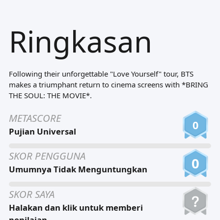
Tiếng Việt
Ringkasan
Bahasa Melayu
Bahasa Indonesia
Português
Following their unforgettable "Love Yourself" tour, BTS
ਪੰਜਾਬੀ
makes a triumphant return to cinema screens with *BRING
THE SOUL: THE MOVIE*.
தமிழ்
METASCORE
తెలుగు
0
Pujian Universal
اردو
SKOR PENGGUNA
বাংলা
0
Umumnya Tidak Menguntungkan
SKOR SAYA
Halakan dan klik untuk memberi
penilaian