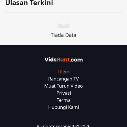
Ulasan Terkini
(seperti gaya poster filem, pembukaan novel,
salinan pengiklanan, dan lain -lain), saya juga
boleh menyesuaikannya dengan lebih lanjut
seperti yang diperlukan.
Tiada Data
Filem
Rancangan TV
Muat Turun Video
Privasi
Terma
Hubungi Kami
All rights reserved ©
2026