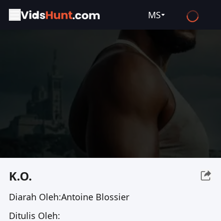
MS
English
Español
Français
Deutsch
Русский
العربية
日本語
Italiano
K.O.
हिन्दी
Diarah Oleh:
Antoine Blossier
Türkçe
Ditulis Oleh:
ไทย