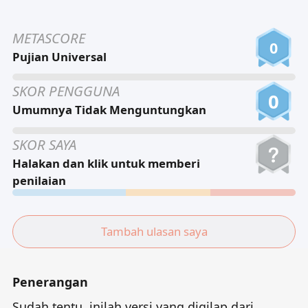
Tiếng Việt
METASCORE
Bahasa Melayu
0
Pujian Universal
Bahasa Indonesia
SKOR PENGGUNA
Português
0
Umumnya Tidak Menguntungkan
ਪੰਜਾਬੀ
தமிழ்
SKOR SAYA
Halakan dan klik untuk memberi
తెలుగు
penilaian
اردو
বাংলা
Tambah ulasan saya
Penerangan
Sudah tentu, inilah versi yang digilap dari