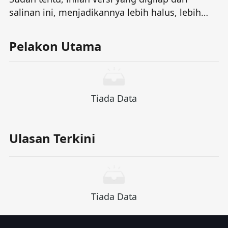
salinan ini, menjadikannya lebih halus, lebih
berjangkit dan resonan dengan watak -watak: ---
** Salam kepada idola legenda yang menyentuh
Pelakon Utama
generasi dengan cinta dan perpaduan. Dalam
perjalanan ini, kami akan meneroka kehidupan
luar biasa Bob Marley secara mendalam, dan
merasakan bagaimana dia melintasi
Tiada Data
penderitaan dengan muzik dan menyalakan
harapan dengan Melodi. Nyanyiannya bukan
sahaja irama, tetapi juga sejenis kuasa -
Ulasan Terkini
memberitahu kegigihan dalam kesukaran dan
menyampaikan kepercayaan di sebalik
perubahan itu. Ini bukan hanya laluan
pertumbuhan tuan muzik, tetapi juga perjalanan
Tiada Data
jiwa yang membangkitkan jiwa dan
menghubungkan dunia.** --- Jika anda
mempunyai tujuan tertentu (seperti untuk video