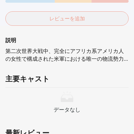
レビューを追加
説明
第二次世界大戦中、完全にアフリカ系アメリカ人
の女性で構成された米軍における唯一の物流勢力
は、一見不可能な課題を引き受けました。これ
は、時間との人種であるだけでなく、忍耐、忍
主要キャスト
耐、信念の極端なテストでもあります。すべての
手紙は、最前線の兵士の心に最も深い懸念事項で
す。そして、彼らは沈黙と忍耐力を持って一つ一
つ希望をもたらし、希望を与えます。
データなし
最新レビュー