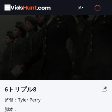
JA
English
Español
Français
Deutsch
Русский
العربية
日本語
Italiano
6トリプル8
हिन्दी
監督：
Tyler Perry
Türkçe
脚本：
ไทย