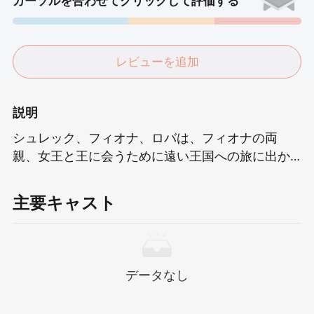
カーソルを合わせてクリックして評価する
レビューを追加
説明
シュレック、フィオナ、ロバは、フィオナの両
親、女王と王に会うために遠い王国への旅に出か
けます。しかし、誰もが「これからの幸福と幸
福」の夢に没頭しているわけではありません。シ
主要キャスト
ュレックと王はうまくやっていなかったので、二
人は絶えず対立していました。そして、フィオナ
の家族関係も底流であり、結婚には裂け目があり
ました。 ゴッドマザーは、フィオナが慎重にプリ
データなし
ンスチャーミングをアレンジする代わりにシュレ
ックと結婚したことを知ったとき、彼女はカップ