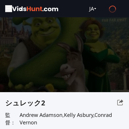
JA
English
Español
Français
Deutsch
Русский
العربية
日本語
Italiano
シュレック2
हिन्दी
監
Andrew Adamson,Kelly Asbury,Conrad
Türkçe
督：
Vernon
ไทย