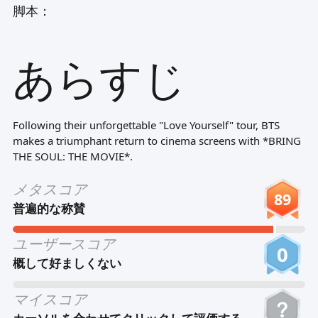
脚本：
Tiếng Việt
Bahasa Melayu
あらすじ
Bahasa Indonesia
Português
ਪੰਜਾਬੀ
Following their unforgettable "Love Yourself" tour, BTS
makes a triumphant return to cinema screens with *BRING
தமிழ்
THE SOUL: THE MOVIE*.
తెలుగు
メタスコア
89
اردو
普遍的な称賛
বাংলা
ユーザースコア
0
概して好ましくない
マイスコア