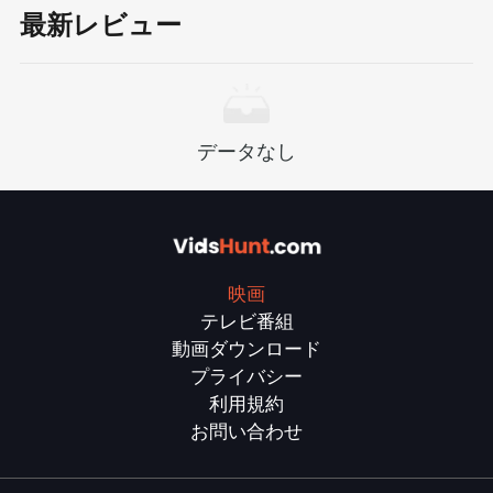
ルを解散するようにresしてプロットし、「置き忘
最新レビュー
れた」結婚を逆転させることを誓った。愛と偏
見、アイデンティティと選択についての対立が静
かに始まりました。
データなし
映画
テレビ番組
動画ダウンロード
プライバシー
利用規約
お問い合わせ