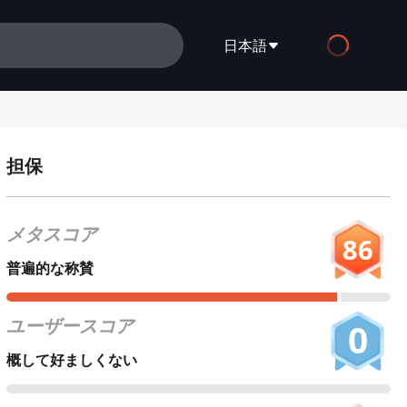
日本語
English
Español
担保
Français
Deutsch
メタスコア
86
Русский
普遍的な称賛
العربية
ユーザースコア
0
日本語
概して好ましくない
Italiano