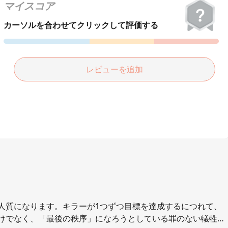
हिन्दी
マイスコア
Türkçe
カーソルを合わせてクリックして評価する
ไทย
Tiếng Việt
レビューを追加
Bahasa Melayu
Bahasa
Indonesia
Português
ਪੰਜਾਬੀ
தமிழ்
人質になります。キラーが1つずつ目標を達成するにつれて、
తెలుగు
けでなく、「最後の秩序」になろうとしている罪のない犠牲者