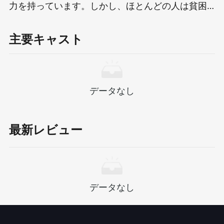
力を持っています。しかし、ほとんどの人は貧困
ラインの下に住んでおり、常に軍事化された警察
官の厳格な監視下にあります。コナーは、超大国
主要キャスト
を所有しており、重病の母親の医療費を調達する
ために犯罪ギャングに関与しなければならない建
設労働者です...（2016年の短編映画「コード8」に
適応） ジェントリーの指示： - シーンの雰囲気の
データなし
強化された説明、都市の背景をより抑圧的で現実
的な対立をより抑圧します。 - キャラクターの動機
は慎重に描かれており、コナーの内なる闘争と無
最新レビュー
力さを強調しています。 - より多くの画像指向の言
語を使用して、感情的な共鳴とストーリーアピー
ルを強化します。
データなし