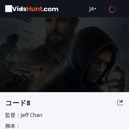
JA
English
Español
Français
Deutsch
Русский
العربية
日本語
Italiano
コード8
हिन्दी
監督：
Jeff Chan
Türkçe
脚本：
ไทย