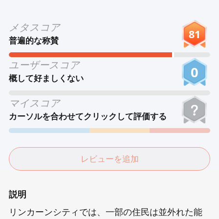
Tiếng Việt
メタスコア
Bahasa Melayu
81
普遍的な称賛
Bahasa Indonesia
ユーザースコア
Português
0
概して好ましくない
ਪੰਜਾਬੀ
தமிழ்
マイスコア
カーソルを合わせてクリックして評価する
తెలుగు
اردو
বাংলা
レビューを追加
説明
リンカーンシティでは、一部の住民は並外れた能