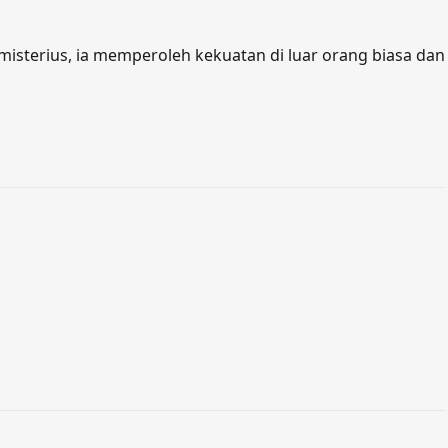
اردو
sterius, ia memperoleh kekuatan di luar orang biasa dan
বাংলা