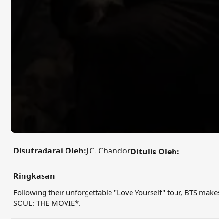
Disutradarai Oleh:
J.C. Chandor
Ditulis Oleh:
Ringkasan
Following their unforgettable "Love Yourself" tour, BTS mak
SOUL: THE MOVIE*.