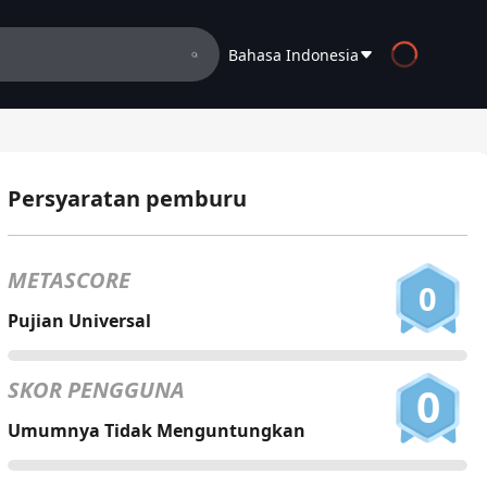
Bahasa Indonesia
English
Español
Persyaratan pemburu
Français
Deutsch
METASCORE
0
Русский
Pujian Universal
العربية
SKOR PENGGUNA
0
日本語
Umumnya Tidak Menguntungkan
Italiano