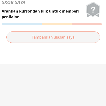
हिन्दी
SKOR SAYA
Türkçe
Arahkan kursor dan klik untuk memberi
penilaian
ไทย
Tiếng Việt
Tambahkan ulasan saya
Bahasa Melayu
Bahasa
Indonesia
Português
ਪੰਜਾਬੀ
தமிழ்
తెలుగు