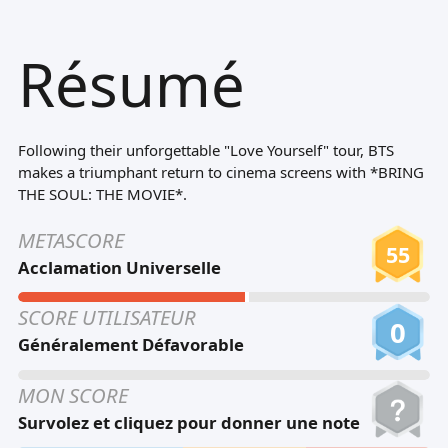
Tiếng Việt
Résumé
Bahasa Melayu
Bahasa Indonesia
Português
Following their unforgettable "Love Yourself" tour, BTS
ਪੰਜਾਬੀ
makes a triumphant return to cinema screens with *BRING
THE SOUL: THE MOVIE*.
தமிழ்
METASCORE
తెలుగు
55
Acclamation Universelle
اردو
SCORE UTILISATEUR
বাংলা
0
Généralement Défavorable
MON SCORE
Survolez et cliquez pour donner une note