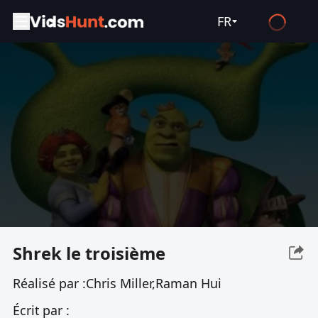
FR
English
Español
Français
Deutsch
Русский
العربية
日本語
Italiano
Shrek le troisième
हिन्दी
Réalisé par :
Chris Miller,Raman Hui
Türkçe
Écrit par :
ไทย