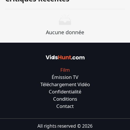
un autre héritier du trône du royaume, il a vu
l'espoir.Afin de protéger la tranquillité d'esprit et
de trouver la personne qui est vraiment adaptée
pour gouverner ce pays, ils se sont lancés dans
Aucune donnée
un voyage plein d'inconnues - pour trouver
l'héritier perdu et lui rendre la couronne et eux-
mêmes, juste pour rentrer chez lui. --- Si vous
avez un style ou un ton spécifique (comme le
style de conte de fées, l'humour, les sentiments
Film
épiques, etc.) à présenter, je peux plus ajuster la
Émission TV
copie en fonction des besoins.
Téléchargement Vidéo
Confidentialité
Conditions
Contact
All rights reserved ©
2026