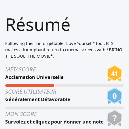
Tiếng Việt
Résumé
Bahasa Melayu
Bahasa Indonesia
Português
Following their unforgettable "Love Yourself" tour, BTS
ਪੰਜਾਬੀ
makes a triumphant return to cinema screens with *BRING
THE SOUL: THE MOVIE*.
தமிழ்
METASCORE
తెలుగు
41
Acclamation Universelle
اردو
SCORE UTILISATEUR
বাংলা
0
Généralement Défavorable
MON SCORE
Survolez et cliquez pour donner une note