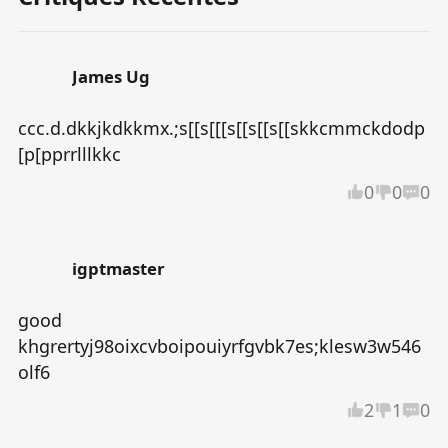
impliquée dans le monde de l'intelligence sous-
jacent.Cette fois, ils doivent non seulement faire
face aux ennemis qui sont cachés depuis de
James Ug
nombreuses années, mais aussi protègent la
paix et l'amour durement gagnés entre le sang
ccc.d.dkkjkdkkmx.;s[[s[[[s[[s[[s[[skkcmmckdodp
et les mensonges.
[p[pprrlllkkc
0
0
0
igptmaster
good

khgrertyj98oixcvboipouiyrfgvbk7es;klesw3w546
olf6
2
1
0