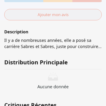
Ajouter mon avis
Description
Il y a de nombreuses années, elle a posé sa
carrière Sabres et Sabres, juste pour construire
une maison chaleureuse avec son amant.Il a
également enlevé son identité d'agent spécial et
Distribution Principale
était disposé à la protéger et son sourire
innocent de ses enfants au milieu de la
nourriture et de la nourriture.Cependant, le
destin ne leur permet jamais de se retirer
Aucune donnée
vraiment - lorsque leurs identités passées ont
été exposées, le passé poussiéreux a reculé
comme une marée, et une fois de plus
Critiques Récentes