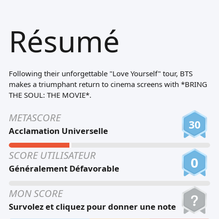
Tiếng Việt
Résumé
Bahasa Melayu
Bahasa Indonesia
Português
Following their unforgettable "Love Yourself" tour, BTS
ਪੰਜਾਬੀ
makes a triumphant return to cinema screens with *BRING
THE SOUL: THE MOVIE*.
தமிழ்
METASCORE
తెలుగు
30
Acclamation Universelle
اردو
SCORE UTILISATEUR
বাংলা
0
Généralement Défavorable
MON SCORE
Survolez et cliquez pour donner une note