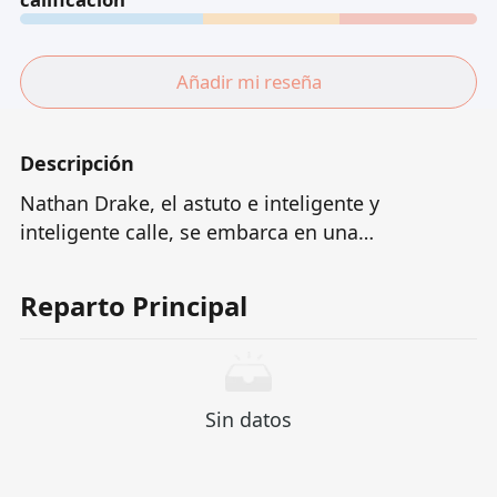
Añadir mi reseña
Descripción
Nathan Drake, el astuto e inteligente y
inteligente calle, se embarca en una
emocionante aventura con su ingenioso
compañero Victor "Sully" Sullivan, persiguiendo
Reparto Principal
el legendario "Gran Tesoro nunca descubierto",
mientras sigue las pistas para encontrar el
hermano más perdido de Nathan.
Sin datos