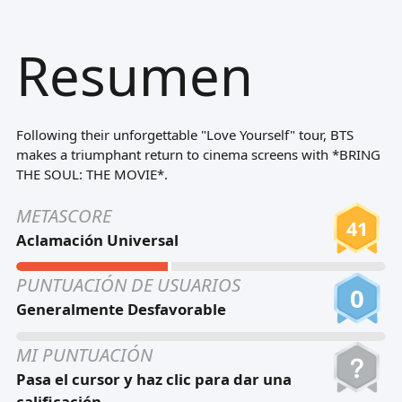
Tiếng Việt
Resumen
Bahasa Melayu
Bahasa Indonesia
Português
Following their unforgettable "Love Yourself" tour, BTS
ਪੰਜਾਬੀ
makes a triumphant return to cinema screens with *BRING
THE SOUL: THE MOVIE*.
தமிழ்
METASCORE
తెలుగు
41
Aclamación Universal
اردو
PUNTUACIÓN DE USUARIOS
বাংলা
0
Generalmente Desfavorable
MI PUNTUACIÓN
Pasa el cursor y haz clic para dar una
calificación