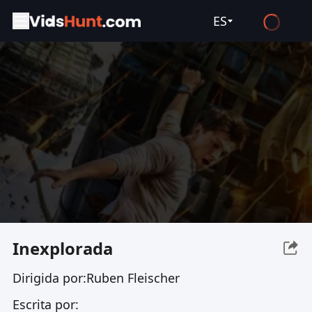
ES
English
Español
Français
Deutsch
Русский
العربية
日本語
Italiano
Inexplorada
हिन्दी
Dirigida por:
Ruben Fleischer
Türkçe
Escrita por:
ไทย