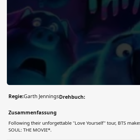
Regie:
Garth Jennings
Drehbuch:
Zusammenfassung
Following their unforgettable "Love Yourself" tour, BTS mak
SOUL: THE MOVIE*.