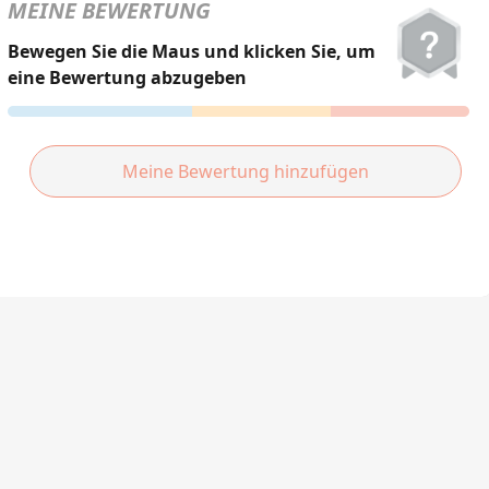
हिन्दी
MEINE BEWERTUNG
Türkçe
Bewegen Sie die Maus und klicken Sie, um
eine Bewertung abzugeben
ไทย
Tiếng Việt
Meine Bewertung hinzufügen
Bahasa Melayu
Bahasa
Indonesia
Português
ਪੰਜਾਬੀ
தமிழ்
తెలుగు