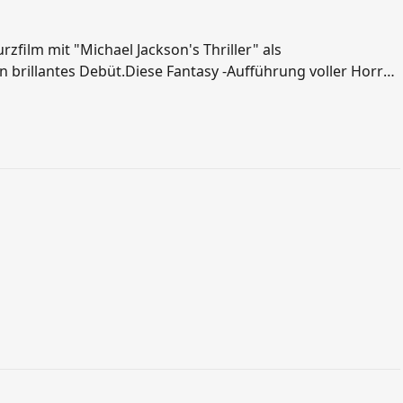
اردو
rzfilm mit "Michael Jackson's Thriller" als
বাংলা
n brillantes Debüt.Diese Fantasy -Aufführung voller Horror
Charakters nach Träumen.