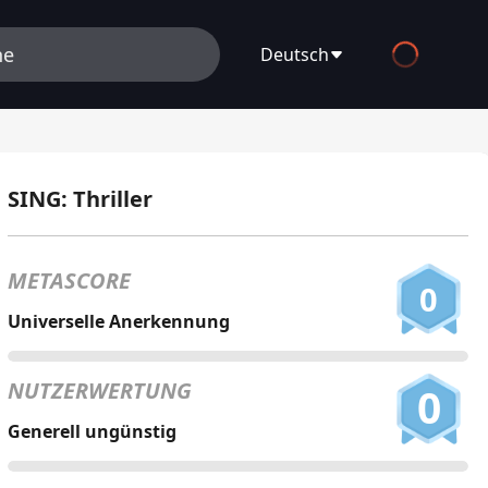
Deutsch
English
Español
SING: Thriller
Français
Deutsch
METASCORE
0
Русский
Universelle Anerkennung
العربية
NUTZERWERTUNG
0
日本語
Generell ungünstig
Italiano