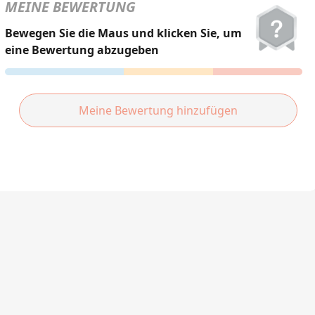
हिन्दी
MEINE BEWERTUNG
Türkçe
Bewegen Sie die Maus und klicken Sie, um
eine Bewertung abzugeben
ไทย
Tiếng Việt
Meine Bewertung hinzufügen
Bahasa Melayu
Bahasa
Indonesia
Português
ਪੰਜਾਬੀ
தமிழ்
తెలుగు