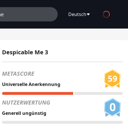
Deutsch
English
Español
Despicable Me 3
Français
Deutsch
METASCORE
59
Русский
Universelle Anerkennung
العربية
NUTZERWERTUNG
0
日本語
Generell ungünstig
Italiano