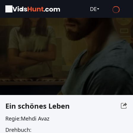
DE
English
Español
Français
Deutsch
Русский
العربية
日本語
Italiano
Ein schönes Leben
हिन्दी
Regie:
Mehdi Avaz
Türkçe
Drehbuch:
ไทย