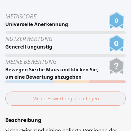
Tiếng Việt
METASCORE
Bahasa Melayu
0
Universelle Anerkennung
Bahasa Indonesia
NUTZERWERTUNG
Português
0
Generell ungünstig
ਪੰਜਾਬੀ
தமிழ்
MEINE BEWERTUNG
Bewegen Sie die Maus und klicken Sie,
తెలుగు
um eine Bewertung abzugeben
اردو
বাংলা
Meine Bewertung hinzufügen
Beschreibung
Sicher!Hier sind einige polierte Versionen der