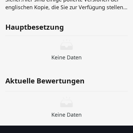
englischen Kopie, die Sie zur Verfügung stellen,
um die emotionale Tiefe und Charakterisierung
zu verbessern, wodurch das insgesamt
Hauptbesetzung
attraktiver und resonanter wird: ** Originalsatz:
** *Wenn ein junger Fischer mit einem
versteckten Talent von einem Musikproduzenten
entdeckt wird, muss er entscheiden, ob er bereit
Keine Daten
ist, sich dem Ruhm zu öffnen - und Liebe.* **
Help -Version: ** *Als ein ruhiger junger Fischer,
dessen seelenvolle Stimme seit langem von den
Aktuelle Bewertungen
Meerwinden ertrunken ist, von einem
motivierten Musikproduzenten entdeckt wird,
befindet er sich an einem Scheideweg -
zwischen dem Leben, das er immer bekannt ist,
Keine Daten
und der schillernden, unvorhersehbaren Welt
des Ruhms… und der unerwarteten Möglichkeit
der Liebe.** Wenn Sie über einen bestimmten