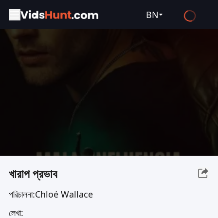
BN
English
Español
Français
Deutsch
Русский
العربية
日本語
Italiano
খারাপ প্রভাব
हिन्दी
পরিচালনা:
Chloé Wallace
Türkçe
লেখা:
ไทย