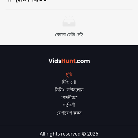
কভার অনুলিপি, স্লোগান ইত্যাদি), আমি আমার প্রয়োজন অনুসারে আরও
সামঞ্জস্য করতে পারি।
কোনো ডেটা নেই
মুভি
টিভি শো
ভিডিও ডাউনলোড
গোপনীয়তা
শর্তাবলী
যোগাযোগ করুন
All rights reserved ©
2026