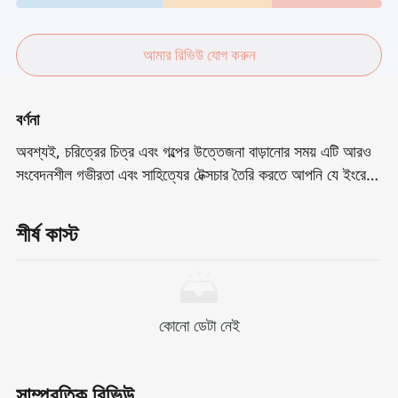
আমার রিভিউ যোগ করুন
বর্ণনা
অবশ্যই, চরিত্রের চিত্র এবং গল্পের উত্তেজনা বাড়ানোর সময় এটি আরও
সংবেদনশীল গভীরতা এবং সাহিত্যের টেক্সচার তৈরি করতে আপনি যে ইংরেজি
অনুলিপি সরবরাহ করেন তার পালিশ সংস্করণগুলি এখানে রয়েছে: ** মূল:
** *একটি দরিদ্র ছেলে এবং একটি শিবিরযুক্ত ধনী মেয়ে তাদের রোম্যান্স
শীর্ষ কাস্ট
এবং তাদের ত্বক বাঁচাতে অতীতের গোপনীয়তা উদঘাটনের চেষ্টা করে** **
পালিশ সংস্করণ: ** *একজন নিঃস্ব যুবক এবং আশ্রয়প্রাপ্ত
উত্তরাধিকারীদের অবশ্যই তাদের ভাগ করে নেওয়া অতীতের সমাহিত
সত্যের মুখোমুখি হতে হবে, কেবল তাদের ভঙ্গুর ভালবাসাকে উদ্ধার করতে
কোনো ডেটা নেই
লড়াই করে না - তবে ছায়াগুলি বেঁচে থাকার জন্য তাদের ছিন্ন করার হুমকি
দেয়।* আপনার যদি একটি নির্দিষ্ট স্টাইল থাকে (যেমন নান্দনিকতা, সাসপেন্স,
যুব ক্যাম্পাস ইত্যাদি) বা উদ্দেশ্য (যেমন চলচ্চিত্রের ভূমিকা, উপন্যাস
সাম্প্রতিক রিভিউ