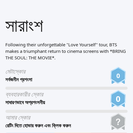
Tiếng Việt
সারাংশ
Bahasa Melayu
Bahasa Indonesia
Português
Following their unforgettable "Love Yourself" tour, BTS
ਪੰਜਾਬੀ
makes a triumphant return to cinema screens with *BRING
THE SOUL: THE MOVIE*.
தமிழ்
মেটাস্কোর
తెలుగు
0
সর্বজনীন প্রশংসা
اردو
ব্যবহারকারীর স্কোর
বাংলা
0
সাধারণভাবে অপ্রশংসনীয়
আমার স্কোর
রেটিং দিতে হোভার করুন এবং ক্লিক করুন